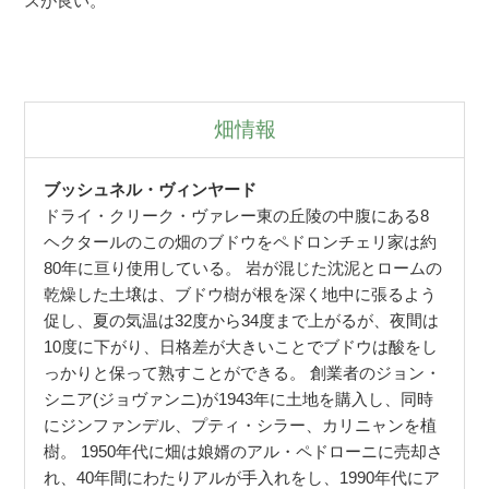
スが良い。
畑情報
ブッシュネル・ヴィンヤード
ドライ・クリーク・ヴァレー東の丘陵の中腹にある8
ヘクタールのこの畑のブドウをペドロンチェリ家は約
80年に亘り使用している。 岩が混じた沈泥とロームの
乾燥した土壌は、ブドウ樹が根を深く地中に張るよう
促し、夏の気温は32度から34度まで上がるが、夜間は
10度に下がり、日格差が大きいことでブドウは酸をし
っかりと保って熟すことができる。 創業者のジョン・
シニア(ジョヴァンニ)が1943年に土地を購入し、同時
にジンファンデル、プティ・シラー、カリニャンを植
樹。 1950年代に畑は娘婿のアル・ペドローニに売却さ
れ、40年間にわたりアルが手入れをし、1990年代にア