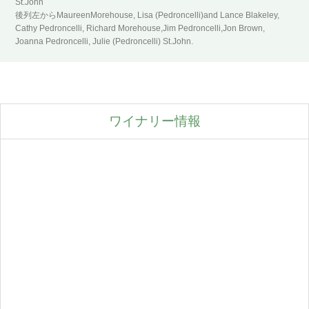
St.John
後列左からMaureenMorehouse, Lisa (Pedroncelli)and Lance Blakeley,
Cathy Pedroncelli, Richard Morehouse,Jim Pedroncelli,Jon Brown,
Joanna Pedroncelli, Julie (Pedroncelli) St.John.
ワイナリー情報