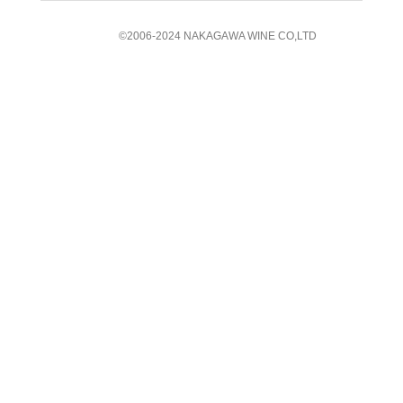
©︎2006-2024 NAKAGAWA WINE CO,LTD