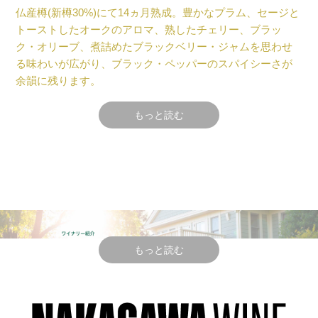
仏産樽(新樽30%)にて14ヵ月熟成。豊かなプラム、セージと
トーストしたオークのアロマ、熟したチェリー、ブラッ
ク・オリーブ、煮詰めたブラックベリー・ジャムを思わせ
る味わいが広がり、ブラック・ペッパーのスパイシーさが
余韻に残ります。
もっと読む
ヴィンテージ情報
2020年ヴィンテージは、春に雨が降り、8月は暑かったが9
月には熱波がほとんどなかった。
カベルネ・ソーヴィニヨンのブドウは、成熟度と酸のレベ
ルに基づき9月下旬に収穫された。
もっと読む
テクニカル情報
醸造・熟成
：除梗してボルドー酵母を加えて48時間低温浸