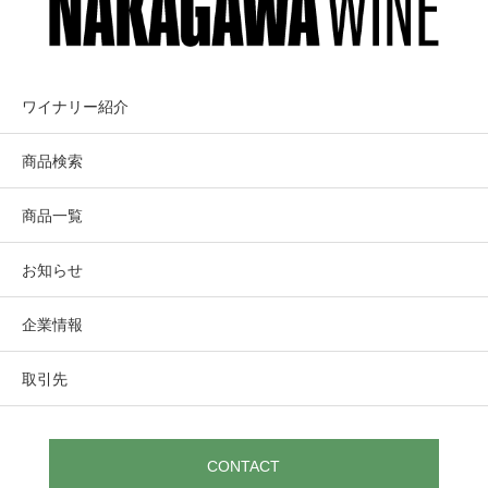
PEDRONCELLI
漬後、ステンレスタンクで発酵。
ペドロンチェリワ
1日1回ポンピング・オーバーを行うことで、フレーバー、
WINERY
イナリー
タンニン、色合いが適度に抽出された。
ワイナリー紹介
「毎日飲んでも裏切らない!！」 常にコス
テイスティング・コメント
商品検索
トバリューを念頭においてる老舗ワイナ
カシス、スパイシーなオーク、モカのアロマを持つミディ
リー。 2017年創立90周年を迎えました。
商品一覧
アムボディのカベルネ・ソーヴィニヨン。
チェリー、ブラックプラム、ブラックベリーの果実味にソ
お知らせ
フトなタンニン。
ドライハーブとダークチョコレートのニュアンスが加わ
Drycreek Valley, Sonoma County
企業情報
る。
Pedroncelli Winery
しっかりとした骨格と程よい酸味があり、フィニッシュに
ペドロンチェリワイナリー
取引先
はスパイス感と心地よいトーストのニュアンスが感じられ
る。
ヴィンテージから10年寝かせる楽しみもある。
CONTACT