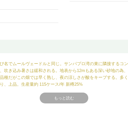
び名でムールヴェードルと同じ。サンパプロ湾の東に隣接するコ
、吹き込み暑さは緩和される。地表から12mもある深い砂地の為
品種だがこの畑では早く熟し、夜の涼しさが酸をキープする。多
上品。生産量約 115ケース/年 新樽25%
もっと読む
名で(南仏やスペインが主生産地のムールヴェードルと同じ品種)、
ている。