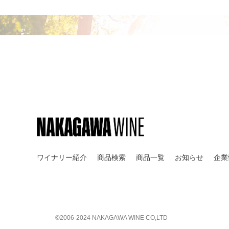
果皮が厚い為、渋みが強く凝縮感のあるワインを生むが
単独品種のワインを造る生産者は少なくリッジが幾つかの
テクニカル情報
生産量
：約 352ケース/年
醸造
:1980年代に使われていたレッドウッドの開放大樽
ジョエル・ピーターソンからのコメント
この畑は生育期の平均気温は24℃だが、夜は15℃まで
しさが酸をキープする。
ワイナリー紹介
商品検索
商品一覧
お知らせ
企業
ONCE & FUTURE
ワンス・
多くの生産者がこの品種を大柄で凝縮感強く濃く造るが
だやかで飲みやすく、複雑味があり、上品なワインに仕
2017年はヴァニラが香り、様々な赤系ベリーが繊細
ベッドロックを造るモーガンの父、レ
©︎2006-2024 NAKAGAWA WINE CO,LTD
を大成させたジョエル・ピーターソン