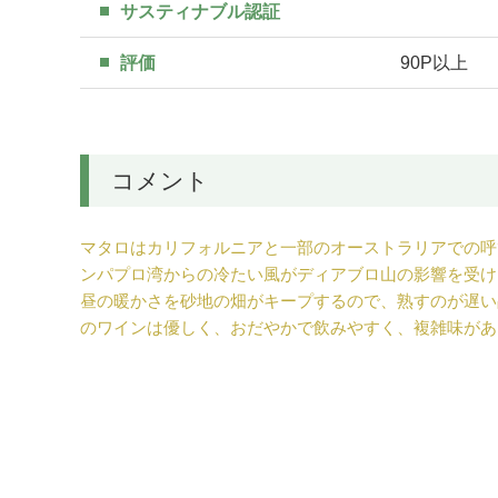
サスティナブル認証
評価
90P以上
コメント
マタロはカリフォルニアと一部のオーストラリアでの呼
ンパプロ湾からの冷たい風がディアブロ山の影響を受け
昼の暖かさを砂地の畑がキープするので、熟すのが遅い
のワインは優しく、おだやかで飲みやすく、複雑味があり、
マタロはカリフォルニアと一部のオーストラリアでの呼び
たが現在は多くがムールヴェードルとして少量栽培され