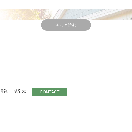
熟すのに非常に時間がかかる。
畑から造り、MATAROとしてリリースしている。
もっと読む
にて醗酵(ソフトな仕上り)、 天然酵母醗酵、全て手作業、仏産樽熟成(
下がり、昼は32℃まで上がる、昼の暖かさを砂地の畑がキープす
情報
取引先
CONTACT
アンド・フューチャー
、私はこの畑の特徴である自根、100年以上の古樹、深い砂土壌
上げている。
に絡み合い、スパイスと素朴な味わいがまろやかで口いっぱいに広が
ーヴェンスウッド
（ジンファンデル