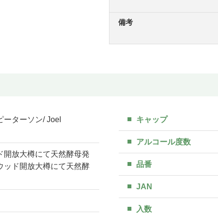
備考
ーターソン/ Joel
キャップ
アルコール度数
ド開放大樽にて天然酵母発
品番
ウッド開放大樽にて天然酵
JAN
入数