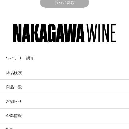
厳選し高品質ワインに仕上がっている.
もっと読む
煙害を心配される葡萄は全く入っておらず、健全で生き生
きとした果実の個性が際立っている。
NAPA
テクニカル情報
ナパ・ハイラン
HIGHLANDS
ズ
醸造
:葡萄は優しく破砕後、48時間の低温浸漬でアロマと色
合いをゆっくりと引き出した後、主発酵に入る。
ワイナリー紹介
主発酵終了後、優しく圧搾し、仏産にて12ヵ月熟成(新樽率
ナパ・ヴァレーさを追求。ナパの最高評
約95%)
商品検索
価の栽培家の葡萄を調達して造る。
商品一覧
テイスティング・コメント
お知らせ
メルロらしいまろやかで果実味豊かな味わいに加え、格上
Napa Valley
のしなやかな口当たりと凝縮感が良く現れている.
Napa Highlands
企業情報
香りにはブラックチェリー、赤系ベリーの鮮やかな香りに
ナパ・ハイランズ
満ちている.