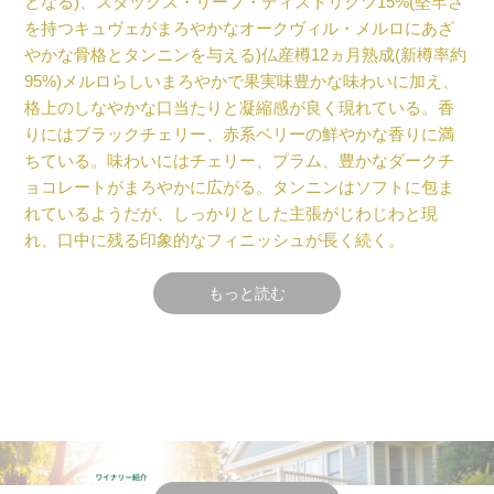
となる)、スタッグス・リープ・ディストリクツ15%(堅牢さ
を持つキュヴェがまろやかなオークヴィル・メルロにあざ
やかな骨格とタンニンを与える)仏産樽12ヵ月熟成(新樽率約
95%)メルロらしいまろやかで果実味豊かな味わいに加え、
格上のしなやかな口当たりと凝縮感が良く現れている。香
りにはブラックチェリー、赤系ベリーの鮮やかな香りに満
ちている。味わいにはチェリー、プラム、豊かなダークチ
ョコレートがまろやかに広がる。タンニンはソフトに包ま
れているようだが、しっかりとした主張がじわじわと現
れ、口中に残る印象的なフィニッシュが長く続く。
もっと読む
ヴィンテージ情報
2020年は暖かく乾燥した冬が明けると温暖な春が続き、開
花と結実は順調. 夏は涼しい朝と温暖な日中が繰り返され、
葡萄は酸を保ちながらゆっくりと成熟した。
山火事の影響による煙害が心配されたが、ベストの葡萄を