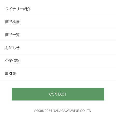
れたロットを使用。
ワイナリー紹介
クラシックなブルゴーニュの技法を採用。
ナパ・ヴァレー適地の個性溢れる優れた
全房圧搾。天然酵母醗酵。攪拌は最小限に抑えた。
商品検索
100%MLF発酵
葡萄から、品種毎の個性を活かし、各ヴ
仏産樽（新樽30%）にて10か月熟成
ィンテージ最高のワインを目指す
商品一覧
お知らせ
テイスティング・コメント
St.Helena, Napa Valley
企業情報
カーネロスのシャルドネの全ての要素～明るい酸味、香ば
Merryvale Vineyards
しい塩味、幾層にも折り重なる複雑性、豊満な果実味～ が
メリーヴェール・ヴィンヤーズ
取引先
ボトルに集約されている。
CONTACT
©︎2006-2024 NAKAGAWA WINE CO,LTD