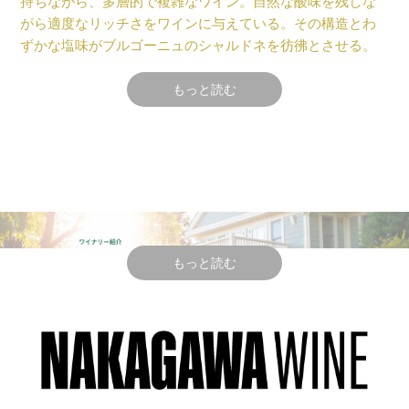
持ちながら、多層的で複雑なワイン。自然な酸味を残しな
がら適度なリッチさをワインに与えている。その構造とわ
ずかな塩味がブルゴーニュのシャルドネを彷彿とさせる。
もっと読む
ヴィンテージ情報
全体的に2020 年の成長期は素晴らしいものだった。暖かく
乾燥した冬の後、芽吹きは早く始まり春から夏にかけても
穏やかな気候だった。そのため葡萄はゆっくりと熟しピュ
アで生き生きとした味わいと、しなやかで厚みのあるテク
スチャーが生まれた。白ワインの収穫は8月初旬に始まりヴ
もっと読む
ィンテージを反映した長熟可能なワインを造る事が出来
た。
MERRYVALE
テクニカル情報
メリーヴェール・
VINEYARDS
ヴィンヤーズ
醗酵・醸造
：サン・パブロ湾に近接した冷涼な畑の厳選さ