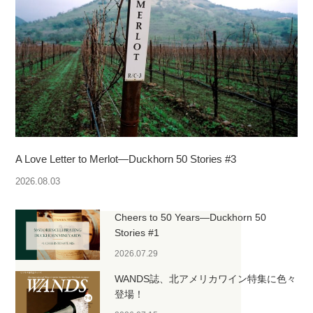
A Love Letter to Merlot—Duckhorn 50 Stories #3
2026.08.03
Cheers to 50 Years—Duckhorn 50
Stories #1
2026.07.29
WANDS誌、北アメリカワイン特集に色々
登場！