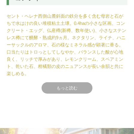
セント・ヘレナ西側山麓斜面の鉄分を多く含む母岩と石が
ちで水はけの良い堆積粘土土壌。0.4haの小さな区画。コン
クリート・エッグ、仏産樽(新樽、数年使い)、小さなステン
レス樽にて醗酵・熟成約9ヵ月。ネクタリン、ライチ、ハニ
ーサックルのアロマ、石の様なミネラル感が顕著に香る。
口当たりはトロっとしてしなやか、バランスした酸が心地
良く、リッチで厚みがあり、レモンクリーム、スペアミン
ト、乾いた石、柑橘類の皮のニュアンスが長い余韻と共に
楽しめる。
元コルギンのポール・ロバーツ曰く「注目に値する新ワイ
もっと読む
ナリー。特にソーヴィニヨン・ブランはレアにして秀
逸！」
テクニカル情報