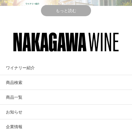
ソーヴィニヨン・ブランは0.4haの極小栽培。
ワインメーカーのモーガン・モレーズが全ての区画を収穫
もっと読む
前にチェックし、目視、味覚そして科学的な分析を経て収
穫時期を決定。
小さな区画ながら、成熟具合をクローン別に細かくチェッ
クし、小さなロットに分けて収穫。
MARCIANO
マルシアーノ・エス
醸造
：全房で優しくプレスし、えぐみが出ないように注意
ESTATE
テート
し、コンクリート・エッグ、仏産樽（新樽、数年使い）、
ステンレスの小樽にて醗酵・熟成9ヵ月。
ワイナリー紹介
区画・クローン毎の個性を引きだした後にブレンド。
ナパ・ヴァレー歴史ある孤高のテロワー
商品検索
ル、GUESSブランドの創業者が情熱をか
テイスティング・コメント
けて造る超強力なチーム・ワイン
商品一覧
美しい淡い黄金色、瑞々しい果実が満載。
お知らせ
香りには白桃、クレメンタイン・オレンジ、ジャスミン・
ティー、ハチの巣蜜、パイナップルやグアバなどのトロピ
St.Helena, Napa Valley
企業情報
カル系のニュアンスも感じる。
Marciano Estate