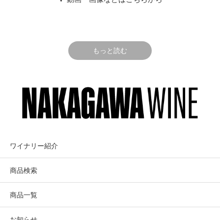
る。
LA PELLE
ラ・ペレ
食事と共に楽しめる仕上がり。
ラ・ペレ＝シャベル 畑からワインまでを
もっと読む
イメージして命名。栽培管理のエキスパ
畑情報
ートとワインメーカーがオーガニック栽
培の古樹で造る
▼ラ・ペレが使う主な畑（Silverado Farming
Companyが管理している畑のみを使用。）
ランバート・ヴィンヤード/クームスヴィルAVA
ナパ・ヴァレーの南東、ヴァカ山脈の麓、表土は浅く
ワイナリー紹介
La Pelle
岩の多い2.4haの畑は、サン・パブロ湾から吹き込む朝
ラ・ペレ
霧と涼しい午後の風の恩恵を受け、糖度・フェノール
商品検索
もゆっくり成熟。
セント・ヘレナAVAの二つの畑(非公開)
商品一覧
街を挟む南東と南西の角にある著名畑で、ナパ川の石
ころを含む沖積土壌で、朝晩の気温の変化が激しく、
お知らせ