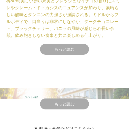
樽50%)美しい赤い果実とフレッシュなイチゴの香りにスミ
レやクレーム・ド・カシスのニュアンスが加わり、素晴ら
しい酸味とタンニンの力強さが強調される。ミドルからフ
ルボディで、口当りは非常にしなやか、ダークチョコレー
ト、ブラックチェリー、バニラの風味が感じられ長い余
韻。飲み飽きしない食事と共に楽しめる仕上がり。
もっと読む
テイスティング・コメント
薫り高いブラックベリー、深紫のプルーン、クレーム・
ド・カシスなどの果実系のニュアンスに、黒鉛印象が加わ
る。
フルボディでながら、口当りは非常にしなやかで、良く熟
した黒系果実の芳醇な味わいに、タバコの葉、森林の香り
もっと読む
が鼻に抜ける。
おだやかな酸と良くバランスが取れ、ジューシーさが口中
に広がり、壮大で長い余韻が楽しめ、長い瓶熟も期待でき
▼ 動画・画像などはこちらから