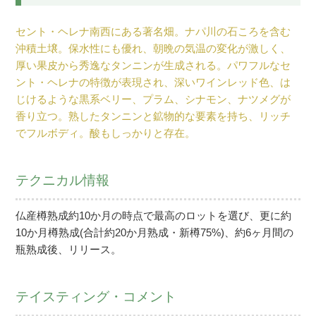
セント・ヘレナ南西にある著名畑。ナパ川の石ころを含む
沖積土壌。保水性にも優れ、朝晩の気温の変化が激しく、
厚い果皮から秀逸なタンニンが生成される。パワフルなセ
ント・ヘレナの特徴が表現され、深いワインレッド色、は
じけるような黒系ベリー、プラム、シナモン、ナツメグが
香り立つ。熟したタンニンと鉱物的な要素を持ち、リッチ
でフルボディ。酸もしっかりと存在。
テクニカル情報
仏産樽熟成約10か月の時点で最高のロットを選び、更に約
10か月樽熟成(合計約20か月熟成・新樽75%)、約6ヶ月間の
瓶熟成後、リリース。
テイスティング・コメント