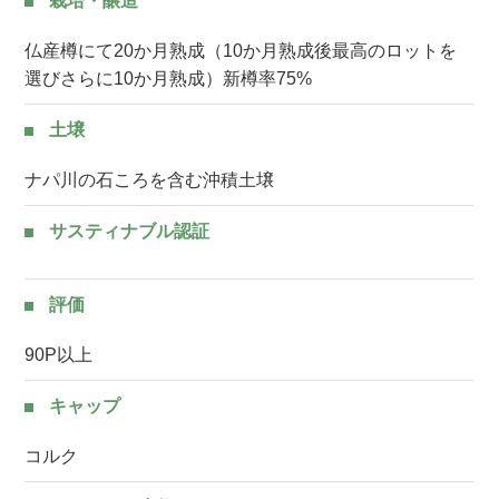
栽培・醸造
仏産樽にて20か月熟成（10か月熟成後最高のロットを
選びさらに10か月熟成）新樽率75%
土壌
ナパ川の石ころを含む沖積土壌
サスティナブル認証
評価
90P以上
キャップ
コルク