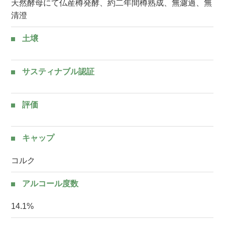
天然酵母にて仏産樽発酵、約二年間樽熟成、無濾過、無
清澄
土壌
サスティナブル認証
評価
キャップ
コルク
アルコール度数
14.1%