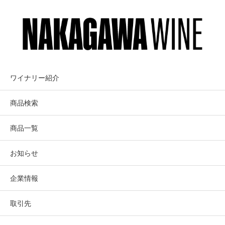
銘醸畑の競演
KONGSGAARD
カーネロスの類まれなる二人の栽培家「リー・
コングスガード
ハドソン」と「ラリー・ハイド」が栽培する
「ウエンテ・クローン」の究極のコラボレーシ
ョンである。ナパ・ヴァレーの最南端、冷たい
クラッシック音楽が充満する岩盤をくり
ワイナリー紹介
サン・パブロ湾からの霧と冷気の影響を多く受
抜いたアトラス・ピークにある新ワイナ
け、冷涼な気候で知られるカーネロスのナパ・
商品検索
リーからコングスガードの更なる伝説が
ヴァレー側に位置する二つの有名な畑からこの
ワインは造られる。
生み出される
商品一覧
ハドソン、ハイドともナパ・カーネロスに位置
するが、その味わいはそれぞれに個性的。 セラ
お知らせ
ーでまだブレンドする前の樽から二つのワイン
を試飲するとその個性の違いはあきらか。爆発
Atlas Peak, Napa Valley
企業情報
的に濃厚な果実の中に緊張感のある酸が長い余
Kongsgaard
韻を引くハドソンと、圧倒的なミネラル感とギ
コングスガード
取引先
ュッとしまった果実の凝縮感が素晴らしいハイ
ド。