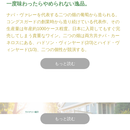
一度味わったらやめられない逸品。
ナパ・ヴァレーを代表する二つの畑の葡萄から造られる。
コングスガードの創業時から造り続けている代表作。その
生産量は年産約1000ケース程度。日本に入荷してもすぐ完
売してしまう貴重なワイン。二つの畑は両方共ナパ・カー
ネロスにある、ハドソン・ヴィンヤード(2/3)とハイド・ヴ
ィンヤード(1/3)、二つの個性が競演する。
シャルドネ100% 1996年初リリースから現在まで造り
もっと読む
つづけている。 天然酵母のみの樽醗酵・樽熟成(約2
年)ノン・フィルター、人工的な清澄無しに瓶詰す
る。この手法から果実味と酸のバランスが究極に昇華
した唯一無二の味わいが口いっぱいに広がる。フルゴ
ーニュ・ムルソーやシャブリの一部の造り手のワイン
に現れる濃厚でフリンティ(火打石の香)な香りが顕著
に表れるのがこのワインの特徴の一つ。
もっと読む