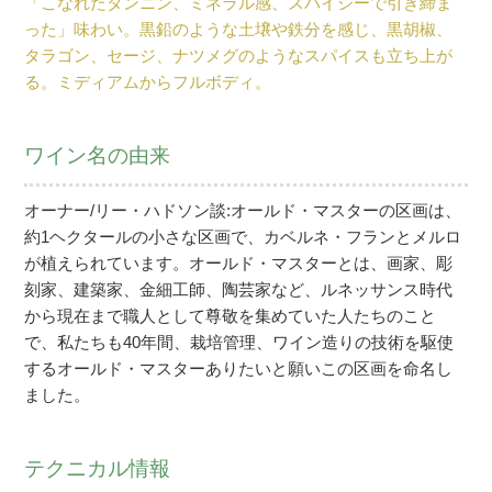
「こなれたタンニン、ミネラル感、スパイシーで引き締ま
った」味わい。黒鉛のような土壌や鉄分を感じ、黒胡椒、
タラゴン、セージ、ナツメグのようなスパイスも立ち上が
る。ミディアムからフルボディ。
ワイン名の由来
オーナー/リー・ハドソン談:オールド・マスターの区画は、
約1ヘクタールの小さな区画で、カベルネ・フランとメルロ
が植えられています。オールド・マスターとは、画家、彫
刻家、建築家、金細工師、陶芸家など、ルネッサンス時代
から現在まで職人として尊敬を集めていた人たちのこと
で、私たちも40年間、栽培管理、ワイン造りの技術を駆使
するオールド・マスターありたいと願いこの区画を命名し
ました。
テクニカル情報