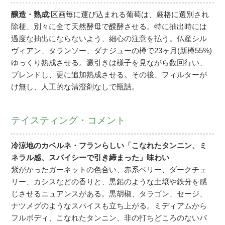
醸造・熟成
:区画毎に運び込まれる葡萄は、厳格に選別され
除梗、別々に全て天然酵母で醗酵させる。特に抽出時には
過度な抽出にならないよう、細心の注意を払う。仏産シル
ヴィアン、タランソー、ダナジューの樽で23ヶ月(新樽55%)
ゆっくり熟成させる。澱引きは様子を見ながら数回行い、
ブレンドし、更に追加熟成させる。その後、フィルターが
け無し、人工的な清澄剤なしで瓶詰。
テイスティング・コメント
冷涼地のカベルネ・フランらしい「こなれたタンニン、ミ
ネラル感、スパイシーで引き締まった」味わい
紫がかったガーネットの色合い、赤系ベリー、ダークチェ
リー、カシスなどの香りと、黒鉛のような土壌や鉄分を感
じさせるニュアンスがある。黒胡椒、タラゴン、セージ、
ナツメグのようなスパイスも立ち上がる。ミディアムから
フルボディ、こなれたタンニン、非の打ちどころのないバ