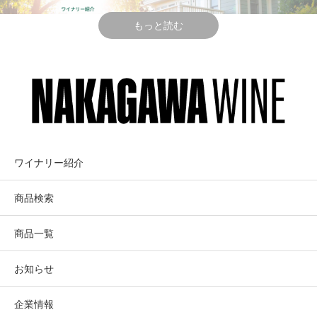
がらフィネスとエレガンスを兼ね備える、濃さで勝負しな
い食中酒としてのシラーが目標。
もっと読む
生産量:289ケース
テイスティング・コメント
GRAMERCY
グラマシー・セ
土や岩、鉱物的な要素、肉や血のようなニュアンスが満
CELLARS
ラーズ
載。
クラシックなシラー、そしてレ・コリーヌの魅力満載。
ワイナリー紹介
スモーク、ペッパー、赤味の肉、赤・青・紫系のベリーの
「ワシントン・エレガンス」ワシントン
風味が長く続く。
商品検索
ワインの将来的方向性をけん引するグレ
口に含むと、綺麗な酸味と果実のフレッシュさが弾ける。
タンニンはしっかりしていながら、口当たりはとてもシル
ック・ハリントン（マスター・ソムリエ)
商品一覧
キー。
味わいには飲み進めると更に赤い果実の風味が増し、ハー
お知らせ
ブ(ペッパーやタラゴン、ナツメグなど)が現れる。
驚くほどの余韻と複雑さ。
Walla Walla Valley, Washington State
企業情報
上級キュヴェのジョン・ルイスに迫る勢いを持つ。
Gramercy Cellars