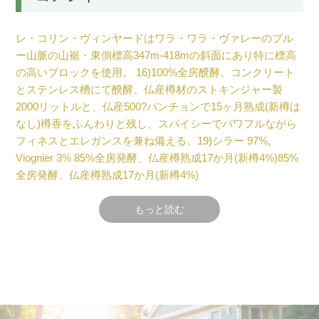
レ・コリン・ヴィンヤードはワラ・ワラ・ヴァレーのブル
ー山脈の山裾・東側標高347m-418mの斜面にあり特に標高
の高いブロックを使用。 16)100%全房醗酵、コンクリート
とステンレス槽にて醗酵。仏産樽材のストキンジャー製
2000リットルと、仏産500?パンチョンで15ヶ月熟成(新樽は
なし)樽香をふんわりと残し、スパイシーでパワフルながら
フィネスとエレガンスを兼ね備える。19)シラー 97%,
Viognier 3% 85%全房発酵、仏産樽熟成17か月(新樽4%)85%
全房発酵、仏産樽熟成17か月(新樽4%)
シラーこそワシントンの個性を十分に引き出ことが出来る
もっと読む
ベストな品種と信じており、その中でも、レ・コリン・ヴ
ィンヤードのシラーは、ワラ・ワラ・ヴァレーのみなら
ず、ワシントン州の中でもTOP5に入る畑と確信している。
仕上りは、北ローヌのシャーブやベルナルド・フォーリー
をイメージしている。
わずかな樽香をふんわりと残し、スパイシーでパワフルな