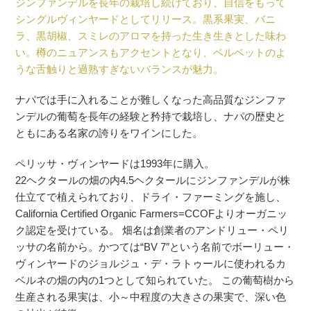
ジンファンデルを長年の栽培し続けており、自信をもって
シングルヴィンヤードとしてリリース。黒系果実、バニ
ラ、黒胡椒、スミレのアロマを持った生き生きとした味わ
い。樽のニュアンスもアクセントとなり、ベルベットのよ
うな舌触りと過熟すぎないバランスが魅力。
ナパでは手に入れることが難しくなった高品質なジンファ
ンデルの葡萄を長年の経験と矜持で栽培し、ナパの歴史と
ともにある名家の誇りをワインにした。
ペリッサ・ヴィンヤードは1993年に購入。
22ヘクタールの畑の内4.5ヘクタールにジンファンデルが株
仕立てで植えられており、ドライ・ファーミングを施し、
California Certified Organic Farmers=CCOFよりオーガニッ
ク認定を受けている。 畑名は創業者のアンドリュー・ペリ
ッサの名前から。かつては“BV 7″という名前でボーリュー・
ヴィンヤードのジョルジュ・デ・ラトゥールに使われるカ
ベルネの畑の内の1つとして知られていた。 この葡萄樹から
生産される果実は、小～中程度の大きさの果実で、深い色