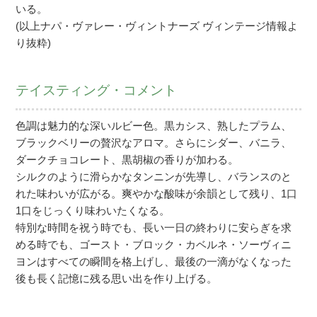
いる。
(以上ナパ・ヴァレー・ヴィントナーズ ヴィンテージ情報よ
り抜粋)
テイスティング・コメント
色調は魅力的な深いルビー色。黒カシス、熟したプラム、
ブラックベリーの贅沢なアロマ。さらにシダー、バニラ、
ダークチョコレート、黒胡椒の香りが加わる。
シルクのように滑らかなタンニンが先導し、バランスのと
れた味わいが広がる。爽やかな酸味が余韻として残り、1口
1口をじっくり味わいたくなる。
特別な時間を祝う時でも、長い一日の終わりに安らぎを求
める時でも、ゴースト・ブロック・カベルネ・ソーヴィニ
ヨンはすべての瞬間を格上げし、最後の一滴がなくなった
後も長く記憶に残る思い出を作り上げる。