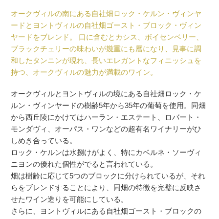
オークヴィルの南にある自社畑ロック・ケルン・ヴィンヤ
ードとヨントヴィルの自社畑ゴースト・ブロック・ヴィン
ヤードをブレンド。 口に含むとカシス、ボイセンベリー、
ブラックチェリーの味わいが幾重にも層になり、見事に調
和したタンニンが現れ、長いエレガントなフィニッシュを
持つ、オークヴィルの魅力が満載のワイン。
オークヴィルとヨントヴィルの境にある自社畑ロック・ケ
ルン・ヴィンヤードの樹齢5年から35年の葡萄を使用。同畑
から西丘陵にかけてはハーラン・エステート、ロバート・
モンダヴィ、オーパス・ワンなどの超有名ワイナリーがひ
しめき合っている。
ロック・ケルンは水捌けがよく、特にカベルネ・ソーヴィ
ニヨンの優れた個性がでると言われている。
畑は樹齢に応じて5つのブロックに分けられているが、それ
らをブレンドすることにより、同畑の特徴を完璧に反映さ
せたワイン造りを可能にしている。
さらに、ヨントヴィルにある自社畑ゴースト・ブロックの