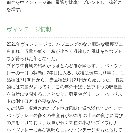
葡萄をヴィンテージ毎に最適な比率でブレンドし、複雑さ
を増す。
ヴィンテージ情報
2021年ヴィンテージは、ハプニングのない順調な収穫期に
恵まれ、収量が低く、粒が小さく凝縮した風味をもつブド
ウが得られた年となった。
ブドウ生育期の始めからほとんど雨が降らず、ナパ・ヴァ
レーの干ばつ状態は2年目に入る。収穫は例年より早く、白
品種は7月30日から、赤品種は8月31日から始まった。 長期
的には問題があっても、この年の干ばつはブドウの収穫量
を自然に制限することとなり、剪定やグリーン・ハーベス
トは例年ほどは必要なかった。
その結果、収穫されたブドウは風味に満ち溢れていた。ナ
パ・ヴァレーの多くの生産者が2021年の出来の良さに喜び
の声を上げており、収量が低く果粒の小さいブドウはナ
パ・ヴァレーに再び素晴らしいヴィンテージをもたらして