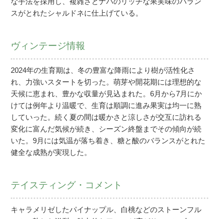
な手法を採用し、複雑さとナパのリッチな果実味のバラン
スがとれたシャルドネに仕上げている。
ヴィンテージ情報
2024年の生育期は、冬の豊富な降雨により樹が活性化さ
れ、力強いスタートを切った。萌芽や開花期には理想的な
天候に恵まれ、豊かな収量が見込まれた。6月から7月にか
けては例年より温暖で、生育は順調に進み果実は均一に熟
していった。続く夏の間は暖かさと涼しさが交互に訪れる
変化に富んだ気候が続き、シーズン終盤までその傾向が続
いた。9月には気温が落ち着き、糖と酸のバランスがとれた
健全な成熟が実現した。
テイスティング・コメント
キャラメリゼしたパイナップル、白桃などのストーンフル