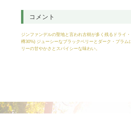
コメント
ジンファンデルの聖地と言われ古樹が多く残るドライ・
樽30%) ジューシーなブラックベリーとダーク・プ
リーの甘やかさとスパイシーな味わい。
ジンファンデルの特徴である赤い果実やスパイスの風味
高品質なジンファンデルの産地として世界的に有名なド
デコイはダックホーン・ポートフォリオCOOのザック
各優良生産地の特質と優位性をくまなく調べた結果、よ
達した為です。
今後のデコイ・プログラムの拡充に期待が持たれます。
ヴィンテージ情報
暖冬で降水量が例年の50%未満だったため、新梢の誘