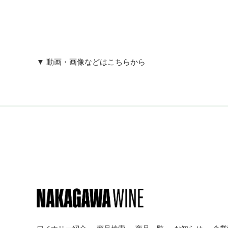
ました。
3月中旬から4月上旬に芽吹きがあり5月中旬に開花。
順調な生育期は優れた成熟を促進しました。
収獲は8月中旬のソーヴィニヨン・ブランからスタート
干ばつのため収量が低く粒が小さく凝縮した風味を持つ
▼ 動画・画像などはこちらから
白ワインは理想的な酸と瑞々しいトロピカルな風味を、
DECOY
デコイ
テイスティング・コメント
ブルーベリー、黒コショウ、チェリー、リコリスのアロ
クオリティとプライスのバランスが取
ます。
て、冷涼ソノマと北カリフォルニアの
ほのかにオーク由来のバニラやナツメグなどのスパイス
の特性を生かした葡萄を調達。