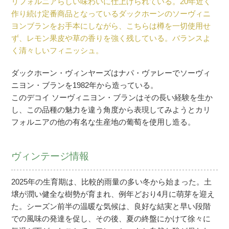
リフォルニアらしい味わいに仕上げられている。20年近く
作り続け定番商品となっているダックホーンのソーヴィニ
ヨンブランをお手本にしながら、こちらは樽を一切使用せ
ず、レモン果皮や草の香りを強く残している。バランスよ
く清々しいフィニッシュ。
ダックホーン・ヴィンヤーズはナパ・ヴァレーでソーヴィ
ニヨン・ブランを1982年から造っている。
このデコイ ソーヴィニヨン・ブランはその長い経験を生か
し、この品種の魅力を違う角度から表現してみようとカリ
フォルニアの他の有名な生産地の葡萄を使用し造る。
ヴィンテージ情報
2025年の生育期は、比較的雨量の多い冬から始まった。土
壌が潤い健全な樹勢が育まれ、例年どおり4月に萌芽を迎え
た。シーズン前半の温暖な気候は、良好な結実と早い段階
での風味の発達を促し、その後、夏の終盤にかけて徐々に