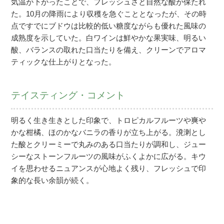
気温が下がったことで、フレッシュさと自然な酸が保たれ
た。10月の降雨により収穫を急ぐこととなったが、その時
点ですでにブドウは比較的低い糖度ながらも優れた風味の
成熟度を示していた。白ワインは鮮やかな果実味、明るい
酸、バランスの取れた口当たりを備え、クリーンでアロマ
ティックな仕上がりとなった。
テイスティング・コメント
明るく生き生きとした印象で、トロピカルフルーツや爽や
かな柑橘、ほのかなバニラの香りが立ち上がる。溌溂とし
た酸とクリーミーで丸みのある口当たりが調和し、ジュー
シーなストーンフルーツの風味がふくよかに広がる。キウ
イを思わせるニュアンスが心地よく残り、フレッシュで印
象的な長い余韻が続く。