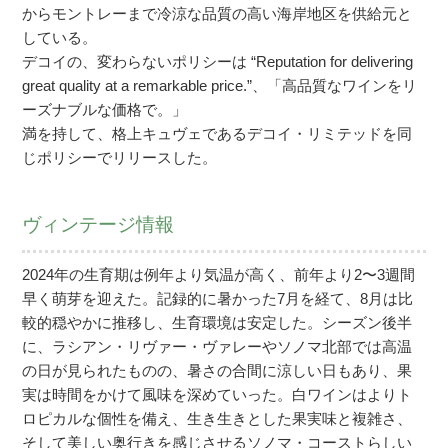
からモントレーまで冷涼な品質の高い海岸地区を供給元と
している。
デコイの、変わらないポリシーは “Reputation for delivering
great quality at a remarkable price.”、「高品質なワインをリ
ーズナブルな価格で。」
満を持して、格上キュヴェであるデコイ・リミテッドを同
じポリシーでリリースした。
ヴィンテージ情報
2024年の生育期は例年より気温が高く、前年より2〜3週間
早く萌芽を迎えた。記録的に暑かった7月を経て、8月は比
較的穏やかに推移し、生育環境は安定した。シーズン後半
に、ラシアン・リヴァー・ヴァレーやソノマ北部では高温
の日が見られたものの、暑さの合間に涼しい日もあり、果
実は時間をかけて風味を深めていった。白ワインはよりト
ロピカルな個性を備え、生き生きとした果実味と複雑さ、
そして美しい奥行きを感じさせるソノマ・コーストらしい