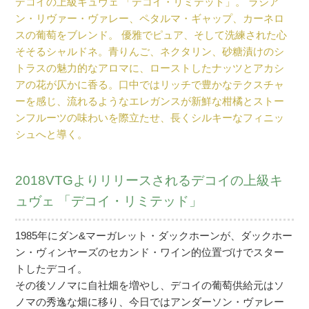
デコイの上級キュヴェ 「デコイ・リミテッド」。 ラシア
ン・リヴァー・ヴァレー、ペタルマ・ギャップ、カーネロ
スの葡萄をブレンド。 優雅でピュア、そして洗練された心
そそるシャルドネ。青りんご、ネクタリン、砂糖漬けのシ
トラスの魅力的なアロマに、ローストしたナッツとアカシ
アの花が仄かに香る。口中ではリッチで豊かなテクスチャ
ーを感じ、流れるようなエレガンスが新鮮な柑橘とストー
ンフルーツの味わいを際立たせ、長くシルキーなフィニッ
シュへと導く。
2018VTGよりリリースされるデコイの上級キ
ュヴェ 「デコイ・リミテッド」
1985年にダン&マーガレット・ダックホーンが、ダックホー
ン・ヴィンヤーズのセカンド・ワイン的位置づけでスター
トしたデコイ。
その後ソノマに自社畑を増やし、デコイの葡萄供給元はソ
ノマの秀逸な畑に移り、今日ではアンダーソン・ヴァレー