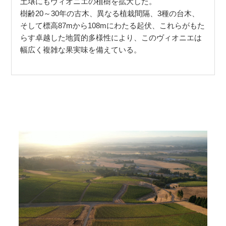
土壌にもヴィオニエの植樹を拡大した。
樹齢20～30年の古木、異なる植栽間隔、3種の台木、
そして標高87mから108mにわたる起伏、これらがもた
らす卓越した地質的多様性により、このヴィオニエは
幅広く複雑な果実味を備えている。