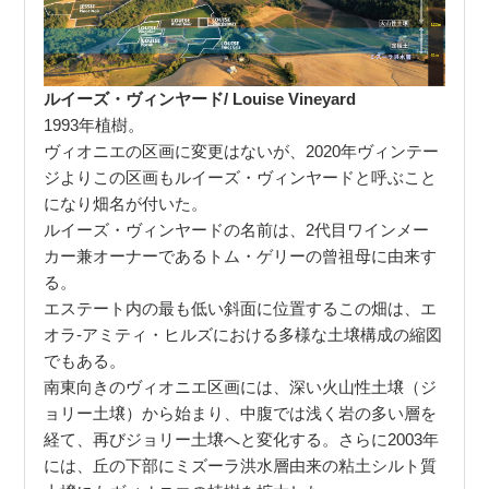
ルイーズ・ヴィンヤード/ Louise Vineyard
1993年植樹。
ヴィオニエの区画に変更はないが、2020年ヴィンテー
ジよりこの区画もルイーズ・ヴィンヤードと呼ぶこと
になり畑名が付いた。
ルイーズ・ヴィンヤードの名前は、2代目ワインメー
カー兼オーナーであるトム・ゲリーの曾祖母に由来す
る。
エステート内の最も低い斜面に位置するこの畑は、エ
オラ-アミティ・ヒルズにおける多様な土壌構成の縮図
でもある。
南東向きのヴィオニエ区画には、深い火山性土壌（ジ
ョリー土壌）から始まり、中腹では浅く岩の多い層を
経て、再びジョリー土壌へと変化する。さらに2003年
には、丘の下部にミズーラ洪水層由来の粘土シルト質