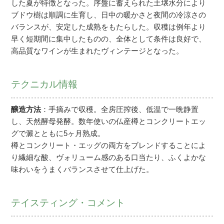
した夏が特徴となった。序盤に蓄えられた土壌水分により
ブドウ樹は順調に生育し、日中の暖かさと夜間の冷涼さの
バランスが、安定した成熟をもたらした。収穫は例年より
早く短期間に集中したものの、全体として条件は良好で、
高品質なワインが生まれたヴィンテージとなった。
テクニカル情報
醸造方法
：手摘みで収穫。全房圧搾後、低温で一晩静置
し、天然酵母発酵。数年使いの仏産樽とコンクリートエッ
グで澱とともに5ヶ月熟成。
樽とコンクリート・エッグの両方をブレンドすることによ
り繊細な酸、ヴォリューム感のある口当たり、ふくよかな
味わいをうまくバランスさせて仕上げた。
テイスティング・コメント