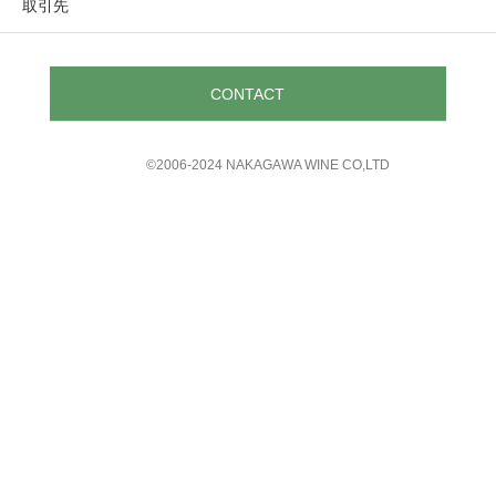
取引先
CONTACT
©︎2006-2024 NAKAGAWA WINE CO,LTD