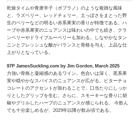
乾燥タイムや青唐辛子（ポブラノ）のような複雑な風味
と、ラズベリー、レッドチェリー、土っぽさをまとった野
生のベリーなどの明るい赤系果実の香りが特徴である。ハ
ーブや赤系果実のニュアンスは味わいの中でも続き、クラ
ンベリーやドライブルーベリーも加わる。しなやかなタン
ニンとフレッシュな酸がバランスと骨格を与え、上品な仕
上がりとなっている。
97P JamesSuckling.com by Jim Gordon, March 2025
力強い骨格と凝縮感のあるワイン。色合いは深く、黒系果
実や穏やかなスパイスのニュアンスが広がる。ビターチョ
コレートのアクセントが加わることで、口当たりにしっか
りとしたグリップを生む。さらに、スモーキーな香りに胡
椒やグリルしたハーブのニュアンスが感じられる。 今飲ん
でも十分楽しめるが、2029年以降が飲み頃である。