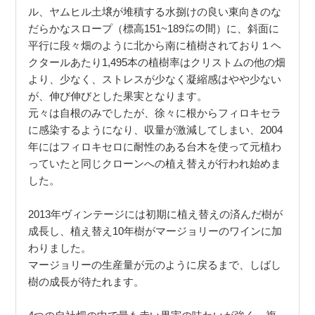
ル、ヤムヒル土壌が堆積する水捌けの良い東向きのな
だらかなスロープ（標高151~189㍍の間）に、斜面に
平行に段々畑のように北から南に植樹されており１ヘ
クタールあたり1,495本の植樹率はクリストムの他の畑
より、少なく、ストレスが少なく凝縮感はやや少ない
が、伸び伸びとした果実となります。
元々は自根のみでしたが、徐々に根からフィロキセラ
に感染するようになり、収量が激減してしまい、2004
年にはフィロキセロに耐性のある台木を使って元植わ
っていたと同じクローンへの植え替えが行われ始めま
した。
2013年ヴィンテージには初期に植え替えの済んだ樹が
成長し、植え替え10年樹がマージョリーのワインに加
わりました。
マージョリーの生産量が元のように戻るまで、しばし
樹の成長が待たれます。