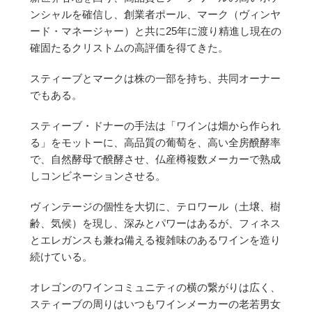
ンシャルを確信し、創業者ポール、マーク（ヴィンヤ
ード・マネージャー）と共に25年に渡り精進し現在の
確固たるクリストムの高評価を得てきた。
スティーブとマークは株の一部を持ち、共同オーナー
でもある。
スティーブ・ドナーの手法は「ワインは畑から作られ
る」をモットーに、高品質の葡萄を、高い全房醗酵率
で、自然酵母で醗酵させ、仏産樽複数メーカーで熟成
しコンビネーションさせる。
ヴィンテージの個性を大切に、テロワール（土壌、樹
齢、気候）を現し、深みとパワーはあるが、フィネス
とエレガンスも兼ね備える複雑味のあるワインを造り
続けている。
オレゴンのワインコミュニティの横の繋がりは広く、
スティーブの周りはいつもワインメーカーの老若男女