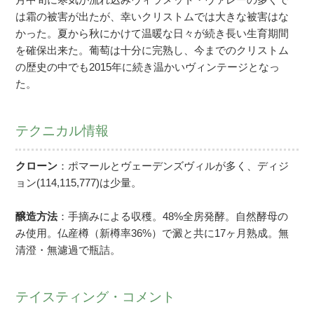
は霜の被害が出たが、幸いクリストムでは大きな被害はな
かった。夏から秋にかけて温暖な日々が続き長い生育期間
を確保出来た。葡萄は十分に完熟し、今までのクリストム
の歴史の中でも2015年に続き温かいヴィンテージとなっ
た。
テクニカル情報
クローン
：ポマールとヴェーデンズヴィルが多く、ディジ
ョン(114,115,777)は少量。
醸造方法
：手摘みによる収穫。48%全房発酵。自然酵母の
み使用。仏産樽（新樽率36%）で澱と共に17ヶ月熟成。無
清澄・無濾過で瓶詰。
テイスティング・コメント