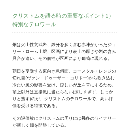
クリストムを語る時の重要なポイント1）
特別なテロワール
畑は火山性玄武岩、鉄分を多く含む赤味がかったジョ
リー・ローム土壌、区画により表土の厚さや岩の含み
具合が違い、その個性が区画により葡萄に現れる。
朝日を享受する東向き急斜面、コースタル・レンジの
切れ目(ヴァン・ドゥーザー・コリドー)から吹き込む
冷たい風の影響を受け、涼しいが丘を背にするため、
頂上以外は直接風に当たらない(涼しすぎず、しっか
りと熟す)のが、クリストムのテロワールで、高い評
価を受ける特徴である。
その評価故にクリストムの周りには幾多のワイナリー
が新しく畑を開墾している。