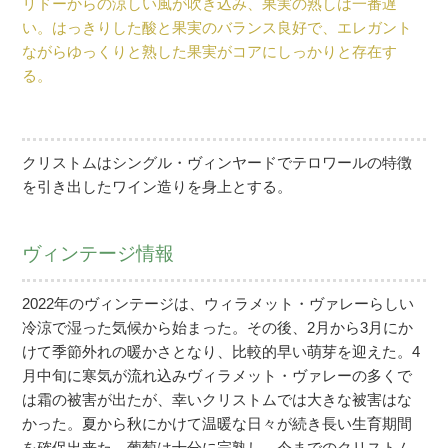
リドーからの涼しい風が吹き込み、果実の熟しは一番遅
い。はっきりした酸と果実のバランス良好で、エレガント
ながらゆっくりと熟した果実がコアにしっかりと存在す
る。
クリストムはシングル・ヴィンヤードでテロワールの特徴
を引き出したワイン造りを身上とする。
ヴィンテージ情報
2022年のヴィンテージは、ウィラメット・ヴァレーらしい
冷涼で湿った気候から始まった。その後、2月から3月にか
けて季節外れの暖かさとなり、比較的早い萌芽を迎えた。4
月中旬に寒気が流れ込みヴィラメット・ヴァレーの多くで
は霜の被害が出たが、幸いクリストムでは大きな被害はな
かった。夏から秋にかけて温暖な日々が続き長い生育期間
を確保出来た。葡萄は十分に完熟し、今までのクリストム