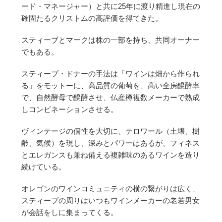
ード・マネージャー）と共に25年に渡り精進し現在の
確固たるクリストムの高評価を得てきた。
スティーブとマークは株の一部を持ち、共同オーナー
でもある。
スティーブ・ドナーの手法は「ワインは畑から作られ
る」をモットーに、高品質の葡萄を、高い全房醗酵率
で、自然酵母で醗酵させ、仏産樽複数メーカーで熟成
しコンビネーションさせる。
ヴィンテージの個性を大切に、テロワール（土壌、樹
齢、気候）を現し、深みとパワーはあるが、フィネス
とエレガンスも兼ね備える複雑味のあるワインを造り
続けている。
オレゴンのワインコミュニティの横の繋がりは広く、
スティーブの周りはいつもワインメーカーの老若男女
が会話をしに集まってくる。