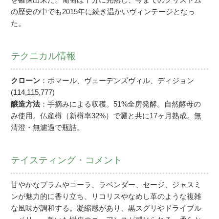
の歴史の中でも2015年に続き温かいヴィンテージとなっ
た。
テクニカル情報
クローン
：ポマール、ヴェーデンズヴィル、ディジョン
(114,115,777)
醸造方法
：手摘みによる収穫。51%全房発酵。自然酵母の
み使用。仏産樽（新樽率32%）で澱と共に17ヶ月熟成。無
清澄・無濾過で瓶詰。
テイスティング・コメント
甘やかなプラムやコーラ、ラベンダー、セージ、ジャスミ
ンが魅力的に香り立ち、リコリスやなめし革のような複雑
な風味が調和する。凝縮感があり、黒スグリやドライブル