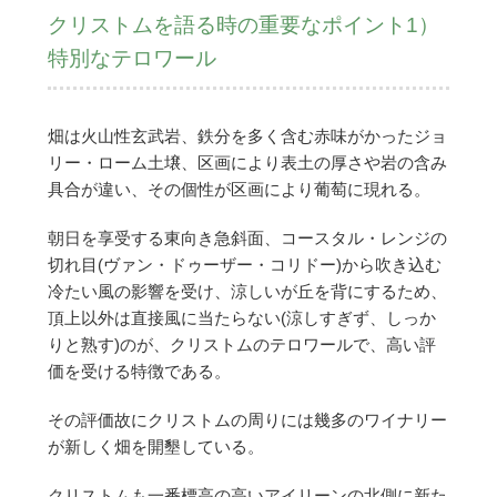
クリストムを語る時の重要なポイント1）
特別なテロワール
畑は火山性玄武岩、鉄分を多く含む赤味がかったジョ
リー・ローム土壌、区画により表土の厚さや岩の含み
具合が違い、その個性が区画により葡萄に現れる。
朝日を享受する東向き急斜面、コースタル・レンジの
切れ目(ヴァン・ドゥーザー・コリドー)から吹き込む
冷たい風の影響を受け、涼しいが丘を背にするため、
頂上以外は直接風に当たらない(涼しすぎず、しっか
りと熟す)のが、クリストムのテロワールで、高い評
価を受ける特徴である。
その評価故にクリストムの周りには幾多のワイナリー
が新しく畑を開墾している。
クリストムも一番標高の高いアイリーンの北側に新た