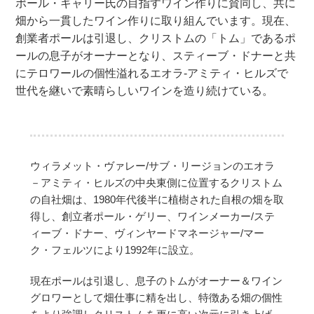
ポール・ギャリー氏の目指すワイン作りに賛同し、共に
畑から一貫したワイン作りに取り組んでいます。現在、
創業者ポールは引退し、クリストムの「トム」であるポ
ールの息子がオーナーとなり、スティーブ・ドナーと共
にテロワールの個性溢れるエオラ-アミティ・ヒルズで
世代を継いで素晴らしいワインを造り続けている。
ウィラメット・ヴァレー/サブ・リージョンのエオラ
－アミティ・ヒルズの中央東側に位置するクリストム
の自社畑は、1980年代後半に植樹された自根の畑を取
得し、創立者ポール・ゲリー、ワインメーカー/ステ
ィーブ・ドナー、ヴィンヤードマネージャー/マー
ク・フェルツにより1992年に設立。
現在ポールは引退し、息子のトムがオーナー＆ワイン
グロワーとして畑仕事に精を出し、特徴ある畑の個性