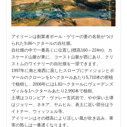
アイリーンは創業者ポール・ゲリーの妻の名前がつけ
られた9.86ヘクタールの自社畑。
自社畑の中で一番高くに位置し(標高160～224m)、カ
スケード山脈が東に、コースト山脈が西にあり、クリ
ストムのワイナリーの自社畑を一望できます。
1997年に南と南西に面したスロープにディジョンとポ
マールのクローンを1ヘクタールあたり5,710本の密植
で植樹し、2006年には1.82ヘクタールにヴェーデンズ
ヴィルを1ヘクタールあたり2,990本で植樹。
土壌はコロンビア・ヴァレー玄武岩で、やや深い土壌
はジョリー、ネキア、ヤムヒル、表土に近い部分はラ
イトナー、ウィッツェル等。
アイリーンはその標高により涼しい風が吹き込み、果
実の熟しは一番遅くなります。