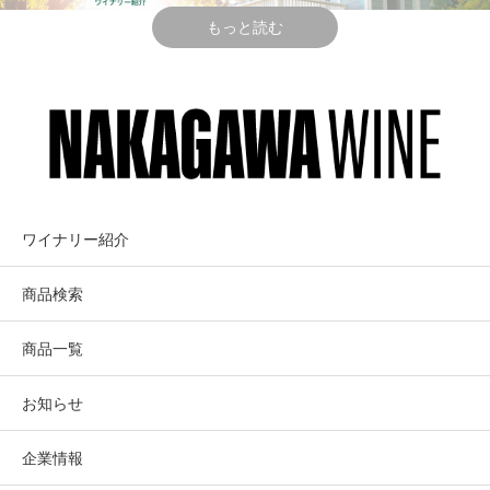
合わせることにより立体的な複雑さを持つ
もっと読む
~シャトー・マルゴーを思わせる上品さと
力強さ
BRYANT
ブライアント・エステ
創業者ドナルド・ブライアントの妻ベティーナは、か
ESTATE
イト
の有名なアメリカン・バレー・シアターのバレリーナ
出身。
ワイナリー紹介
社長に就任した彼女が丹精を込めて造るのは自分の名
プリチャード・ヒルの秀逸性をいち早く
商品検索
を冠した究極のナパ・レッド・ブレンド。
発見。ベティーナ社長就任後再びパーカ
スーパー・ヴィンヤード・マネージャーのデヴィッ
ー100点！生まれ変わるブライアント・エ
商品一覧
ド・エイブリューがハウエル・マウンテンに持つ自社
ステート、華々しい復活
畑とセント・ヘレナ近郊に持つ自社畑から葡萄を調達
お知らせ
する。
企業情報
エイブリュー本人も“エイブリュー”ブランドでワイン
Pritchard Hill, Napa Valley