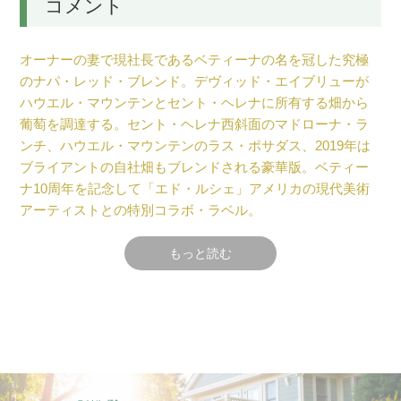
コメント
オーナーの妻で現社長であるベティーナの名を冠した究極
のナパ・レッド・ブレンド。デヴィッド・エイブリューが
ハウエル・マウンテンとセント・ヘレナに所有する畑から
葡萄を調達する。セント・ヘレナ西斜面のマドローナ・ラ
ンチ、ハウエル・マウンテンのラス・ポサダス、2019年は
ブライアントの自社畑もブレンドされる豪華版。ベティー
ナ10周年を記念して「エド・ルシェ」アメリカの現代美術
アーティストとの特別コラボ・ラベル。
もっと読む
魅惑的で濃厚なボルドー・ブレンド(カベ
ルネ・ソーヴィニヨン、カベルネ・フラ
ン、メルロ、プティ・ヴェルド)はスーパ
ー栽培家デヴィド・エイブリューの3つの
至高の自社畑(違う土壌・違う標高)を組み