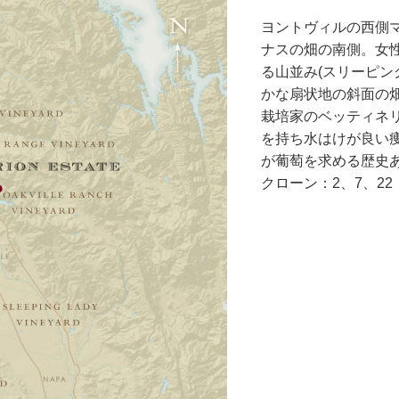
ヨントヴィルの西側
ナスの畑の南側。女
る山並み(スリーピン
かな扇状地の斜面の
栽培家のベッティネ
を持ち水はけが良い
が葡萄を求める歴史
クローン：2、7、22