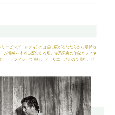
リーピング・レディ) の山裾に広がるなだらかな扇状地
リーが葡萄を求める歴史ある畑。赤系果実の印象とフィネ
・オー・ラフィットで修行、アトリエ・メルカで修行。ピ