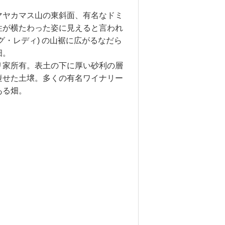
マヤカマス山の東斜面、有名なドミ
性が横たわった姿に見えると言われ
グ・レディ) の山裾に広がるなだら
畑。
リ家所有。表土の下に厚い砂利の層
痩せた土壌。多くの有名ワイナリー
ある畑。