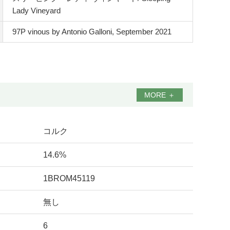
Lady Vineyard
97P vinous by Antonio Galloni, September 2021
MORE
＋
コルク
14.6%
1BROM45119
無し
6