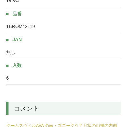
14.8%
品番
1BROM42119
JAN
無し
入数
6
コメント
クームスヴィルAVA の南・ユニークな半月状の山裾の内側