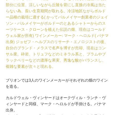
部分に位置、涼しいながら丘陵を背にし直接の冷風は当た
らない為、長い生育期間が取れる。冷涼地区ながらボルド
ー品種の栽培に適する( かってパルメイヤー創業者のジェイ
ソン・パルメイヤーがボルドーのとあるシャトーからのス
ーツケース・クローンを植えた伝説の畑、現在はコールド
ウェル家が所有) ワインメーカー: マーク・ヘロルド( パナマ
出身) ジョゼフ・ヘルプスのリサーチ・エノロジストの後、
自分のブランド・メラスで名声を博すが売却、現在はコン
サル業。砕岩、トリュフなどのミネラル系と、プラムやブ
ラックベリーなどの濃厚な果実、秀逸な酸がバランスし、
複雑な要素が次々と現れる。
ブリオンでは3人のワインメーカーがそれぞれの畑のワイン
を造る。
カルドウェル・ヴィンヤードはオークヴィル・ランチ・ヴ
ィンヤードと同様、マーク・ヘロルドが手掛ける。パナマ
出身。