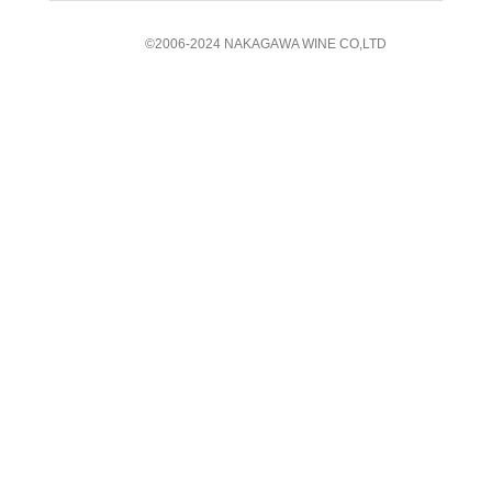
©︎2006-2024 NAKAGAWA WINE CO,LTD