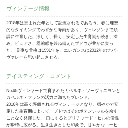
ヴィンテージ情報
2018年は恵まれた年として記憶されるであろう。春に理想
的なタイミングでわずかな降雨があり、ヴェレゾンまで順
調に生育した。涼しく、長く、安定した生育期が続き、深
み、ピュアさ、凝縮感を兼ね備えたブドウが豊かに実っ
た。 見事な骨格は1991年を、エレガンスは2012年のナパ・
ヴァレーを思い起こさせる。
テイスティング・コメント
No.95ヴィンヤードで育まれたカベルネ・ソーヴィニヨンと
カベルネ・フランの活力に満ちたブレンド。
2018年は高く評価されるヴィンテージとなり、穏やかで安
定した生育期によって、ブドウはそのポテンシャルを余す
ことなく発揮した。 口にするとプリチャード・ヒルの個性
が瞬時に広がる。生き生きとした印象で、甘やかなコーヒ