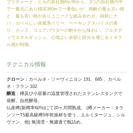
プリチャード・ヒルの自社畑No.95から。3つの自社畑の中
で一番北にあり標高360mで一番低いが、樹齢の最も古い樹
と、最も若い樹がありユニークな組み合わせ。純粋にナ
パ・カベらしい赤紫系ベリー、ベーキングスパイスの香
り、カシス、ココアパウダーの鮮やかな味わい。フルボデ
ィでエネルギッシュ、心地よい余韻と鉄分を感じるミネラ
ル感が特徴。
テクニカル情報
クローン
：カベルネ・ソーヴィニヨン 191、685 、カベル
ネ・フラン 332
醸造
：樽及び小容量の温度管理されたステンレスタンクで
発酵。自然酵母。
仏産樽(新樽率60%)にて20ヶ月間熟成。 (樽メーカー：タラ
ンソーT5最高級樽5年乾燥材を使う、エルミタージュ、シル
ヴァン、他) 無清澄・無濾過で瓶詰め。