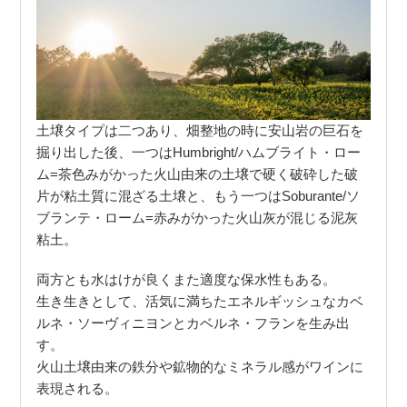
土壌タイプは二つあり、畑整地の時に安山岩の巨石を
掘り出した後、一つはHumbright/ハムブライト・ロー
ム=茶色みがかった火山由来の土壌で硬く破砕した破
片が粘土質に混ざる土壌と、もう一つはSoburante/ソ
ブランテ・ローム=赤みがかった火山灰が混じる泥灰
粘土。
両方とも水はけが良くまた適度な保水性もある。
生き生きとして、活気に満ちたエネルギッシュなカベ
ルネ・ソーヴィニヨンとカベルネ・フランを生み出
す。
火山土壌由来の鉄分や鉱物的なミネラル感がワインに
表現される。