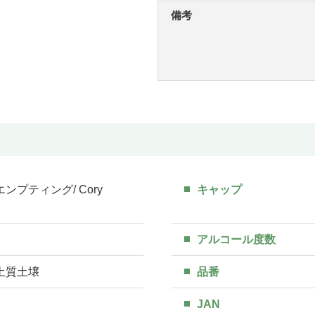
備考
ンプティング/ Cory
キャップ
アルコール度数
土質土壌
品番
JAN