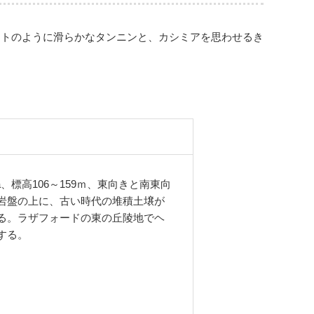
ットのように滑らかなタンニンと、カシミアを思わせるき
a、標高106～159ｍ、東向きと南東向
岩盤の上に、古い時代の堆積土壌が
る。ラザフォードの東の丘陵地でヘ
する。