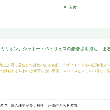
入数
テミリオン。シャトー・ペトリュスの豪奢さを持ち、ま
地主が長く居住した郷愁のある名前。ラザフォード東の丘陵地で
特徴づけられる味わいは豪華な赤い果実、スパイスとスミレの香りに
名で、畑の地主が長く居住した郷愁のある名前。