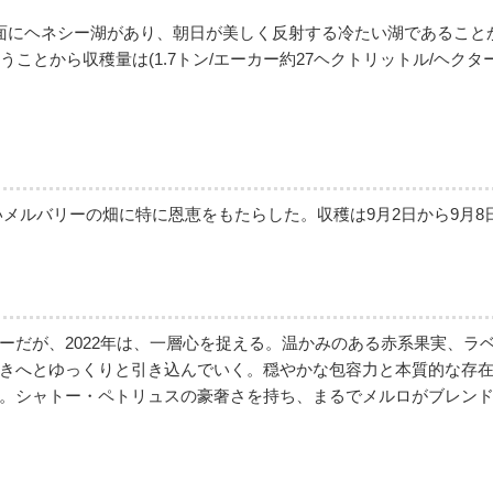
面にヘネシー湖があり、朝日が美しく反射する冷たい湖であること
ことから収穫量は(1.7トン/エーカー約27ヘクトリットル/ヘク
高いメルバリーの畑に特に恩恵をもたらした。収穫は9月2日から9月
ーだが、2022年は、一層心を捉える。温かみのある赤系果実、ラ
きへとゆっくりと引き込んでいく。穏やかな包容力と本質的な存
。シャトー・ペトリュスの豪奢さを持ち、まるでメルロがブレン