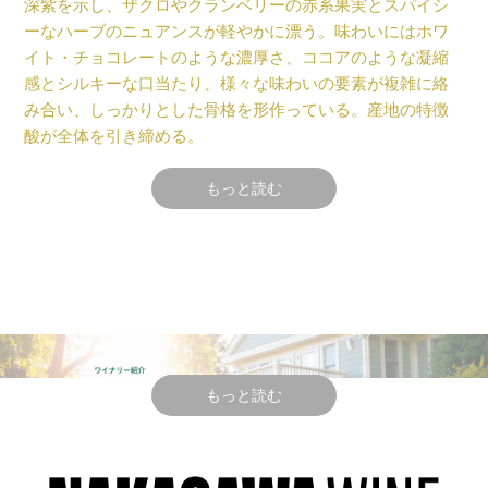
深紫を示し、ザクロやクランベリーの赤系果実とスパイシ
ーなハーブのニュアンスが軽やかに漂う。味わいにはホワ
イト・チョコレートのような濃厚さ、ココアのような凝縮
感とシルキーな口当たり、様々な味わいの要素が複雑に絡
み合い、しっかりとした骨格を形作っている。産地の特徴
酸が全体を引き締める。
もっと読む
ヴィンテージ情報
2019年は、トーマスと栽培・醸造チームに取って非常に目
まぐるしい展開をもたらした。いつもの倍以上の雨が冬に
降り、春の開花を遅らせたが、夏は温暖で、気温の急上昇
もなく暖かい日が長く続き、朝入る冷たい霧が自然の酸味
を保ち、十分に完熟するタイミングを待ち、ベストな収穫
もっと読む
のタイミングを区画毎に決めることが出来た。