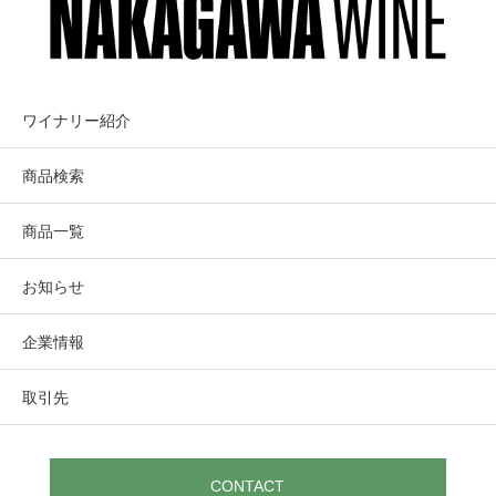
テクニカル情報
BOARS’ VIEW
ボアズ・ヴュー
醸造:過度な抽出を行わず、天然酵母のみを使い、仏産のフ
ランソワ・フレール、レモンド、ゴティエの樽にて10ヶ月
熟成(新樽50%)フィルター・人工的な清澄なし。
ワイナリー名は～マーカッシン・ヴィン
ワイナリー紹介
ヤードを眺望する～と名付け、ソノマ・
商品検索
テイスティング・コメント
コースト・トップをターゲットする
商品一覧
ピュアで魅惑に富んだこの特徴的なピノ・ノワールは、海
岸沿いの起伏に富んだ丘の中腹に位置する畑の特徴を表現
Fort Ross-Seaview, West Sonoma Coast
お知らせ
している。グラスの中は鮮やかな紫色。グラスに注いだと
Boars’ View
たん、どんどんと華やかに香り立ち、ブラック・リコリ
企業情報
ス、クランベリーの果実、スパイシーなグローブ、ミン
ボアズ・ヴュー
ト・オイルのニュアンスが現れる。
取引先
シルクのような口当たり、次々と更に香りや果実の味わい
が押し寄せてくる。ラベンダー、キルシュ、スターアニ
ス、プラムなどの複雑な香りと味わいが層を成す。食欲を
そそる酸とエキゾチックなスパイスの余韻が長いフィニッ
CONTACT