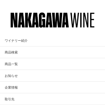
も無く、ジープで丘を越え、森林の中を走らなければたど
り着けなかった。
当時畑の場所を「ボーハン・ディロン・ロードのはずれ」
と呼んでいたことから命名。
BOARS’ VIEW
ボアズ・ヴュー
本家ボアズ・ヴューのラベルより更に印象的な「猪（英語
でボア）のラベル」。
現在、樹齢が約15年となってきたことから、ウエスト・ソ
ワイナリー名は～マーカッシン・ヴィン
ノマ・コースト、フォート・ロス-シーヴュー、この畑の個
ワイナリー紹介
性、この畑のクローンの個性をより良く現わすようにな
ヤードを眺望する～と名付け、ソノマ・
り、この畑から造られるワインの素晴らしさをもっと多く
商品検索
コースト・トップをターゲットする
の人に味わっていただきたいと、長年の予定に従いセカン
ド・ワインの今秋・初リリースとなった。
商品一覧
Fort Ross-Seaview, West Sonoma Coast
お知らせ
ヴィンテージ情報
Boars’ View
企業情報
ボアズ・ヴュー
冬にたっぷりと雨が降り、涼しい春で開花は遅く、夏は大
きな熱波は無かった為、長い生育期を経て葡萄は完熟。冷
取引先
たい霧が酸をしっかりキープ。