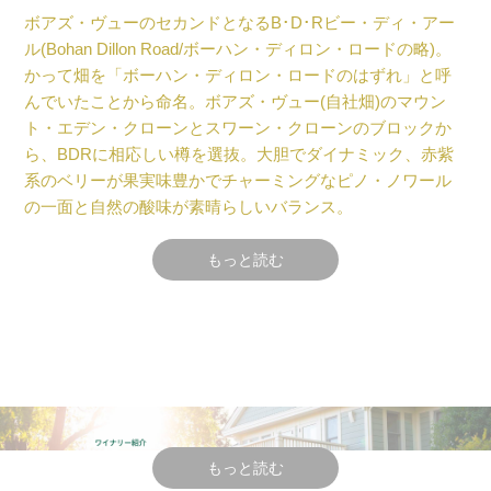
ボアズ・ヴューのセカンドとなるB･D･Rビー・ディ・アー
ル(Bohan Dillon Road/ボーハン・ディロン・ロードの略)。
かって畑を「ボーハン・ディロン・ロードのはずれ」と呼
んでいたことから命名。ボアズ・ヴュー(自社畑)のマウン
ト・エデン・クローンとスワーン・クローンのブロックか
ら、BDRに相応しい樽を選抜。大胆でダイナミック、赤紫
系のベリーが果実味豊かでチャーミングなピノ・ノワール
の一面と自然の酸味が素晴らしいバランス。
トーマス・リヴァース・ブラウン、フレッド＆キャロル・
もっと読む
シュレイダー夫妻、デヴィッド＆ジュディ・ステイナー夫
妻が、ボアズ・ヴューの畑を取得したのが2007年（ピノ・
ノワールのデビュー・ヴィンテージが2012年）。
それから8年のヴィンテージを経て2022年秋に満を持してリ
リースされたのが、セカンド・ワインとなる2019VTGのB･
D･Rビー・ディ・アール（Bohan Dillon Road/ボーハン・デ
ィロン・ロードの略）。
ボアズ・ヴューの畑を見つけた時は畑までの舗装された道
もっと読む