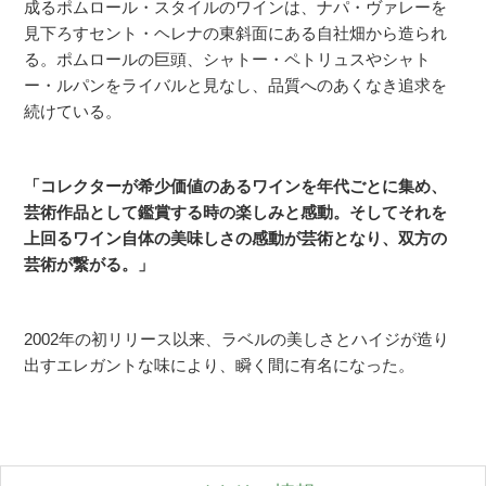
成るポムロール・スタイルのワインは、ナパ・ヴァレーを
見下ろすセント・ヘレナの東斜面にある自社畑から造られ
る。ポムロールの巨頭、シャトー・ペトリュスやシャト
ー・ルパンをライバルと見なし、品質へのあくなき追求を
続けている。
「コレクターが希少価値のあるワインを年代ごとに集め、
芸術作品として鑑賞する時の楽しみと感動。そしてそれを
上回るワイン自体の美味しさの感動が芸術となり、双方の
芸術が繋がる。」
2002年の初リリース以来、ラベルの美しさとハイジが造り
出すエレガントな味により、瞬く間に有名になった。