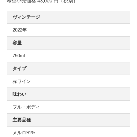
希望小売価格 43,000 円（税別）
ヴィンテージ
2022年
容量
750ml
タイプ
赤ワイン
味わい
フル・ボディ
主要品種
メルロ91%