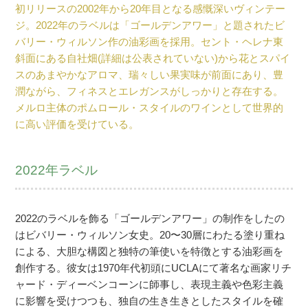
初リリースの2002年から20年目となる感慨深いヴィンテー
ジ。2022年のラベルは「ゴールデンアワー」と題されたビ
バリー・ウィルソン作の油彩画を採用。セント・ヘレナ東
斜面にある自社畑(詳細は公表されていない)から花とスパイ
スのあまやかなアロマ、瑞々しい果実味が前面にあり、豊
潤ながら、フィネスとエレガンスがしっかりと存在する。
メルロ主体のポムロール・スタイルのワインとして世界的
に高い評価を受けている。
2022年ラベル
2022のラベルを飾る「ゴールデンアワー」の制作をしたの
はビバリー・ウィルソン女史。20〜30層にわたる塗り重ね
による、大胆な構図と独特の筆使いを特徴とする油彩画を
創作する。彼女は1970年代初頭にUCLAにて著名な画家リチ
ャード・ディーベンコーンに師事し、表現主義や色彩主義
に影響を受けつつも、独自の生き生きとしたスタイルを確